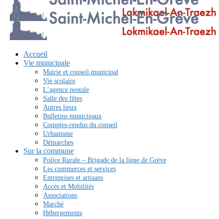
Accueil
Vie municipale
Mairie et conseil municipal
Vie scolaire
L’agence postale
Salle des fêtes
Autres lieux
Bulletins municipaux
Comptes-rendus du conseil
Urbanisme
Démarches
Sur la commune
Police Rurale – Brigade de la lieue de Grève
Les commerces et services
Entreprises et artisans
Accès et Mobilités
Associations
Marché
Hébergements