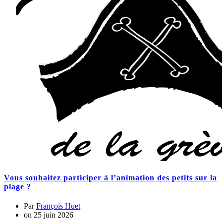
Vous souhaitez participer à l’animation des petits sur la
plage ?
Par
François Huet
on
25 juin 2026