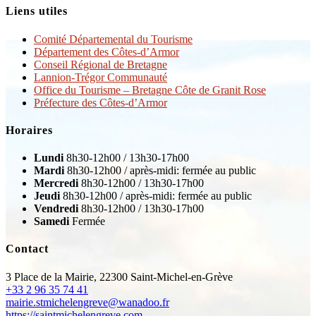
Liens utiles
Comité Départemental du Tourisme
Département des Côtes-d’Armor
Conseil Régional de Bretagne
Lannion-Trégor Communauté
Office du Tourisme – Bretagne Côte de Granit Rose
Préfecture des Côtes-d’Armor
Horaires
Lundi
8h30-12h00 / 13h30-17h00
Mardi
8h30-12h00 / après-midi: fermée au public
Mercredi
8h30-12h00 / 13h30-17h00
Jeudi
8h30-12h00 / après-midi: fermée au public
Vendredi
8h30-12h00 / 13h30-17h00
Samedi
Fermée
Contact
3 Place de la Mairie, 22300 Saint-Michel-en-Grève
+33 2 96 35 74 41
mairie.stmichelengreve@wanadoo.fr
https://saintmichelengreve.com