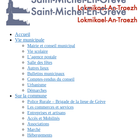
Accueil
Vie municipale
Mairie et conseil municipal
Vie scolaire
L’agence postale
Salle des fêtes
Autres lieux
Bulletins municipaux
Comptes-rendus du conseil
Urbanisme
Démarches
Sur la commune
Police Rurale – Brigade de la lieue de Grève
Les commerces et services
Entreprises et artisans
Accès et Mobilités
Associations
Marché
Hébergements